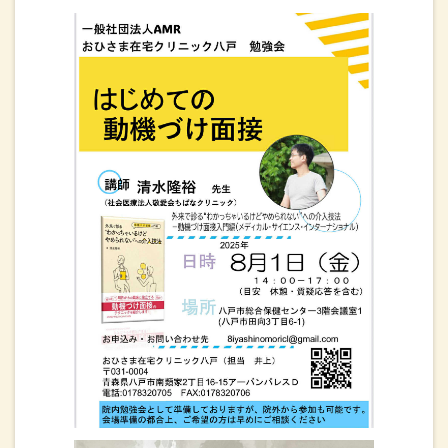
要時お使いくださいね。
2025.11.25
本日は1歳未満の発熱患者様がお見えでした。先週の夜間急病
診療所の発熱外来は先々週の100名をさらに超え、150名を超
えていました。ほぼインフルエンザでした。小児が82名
（A82名B0名みなし6名）大人は37名（A37名B0名みなし5
名）コロナは成人1名でした。急病で受診を迷うとき、＃
8000にかけると看護師さん、トレーニングを受けた職員など
医療従事者が相談に乗って受診したほうがいいかなどもアド
バイスいただけます。携帯からもつながります。小児は＃
7119をお使いください。当院も小児から高齢者までオンライ
ン診療を行っております。公式LINE、インスタグラム、必要
な時お使いください。
2025.11.01
11月の目標は”Go Forward！”矢部先生が考えてくださいまし
た。職員一同前向きに頑張ります！
2025.10.26