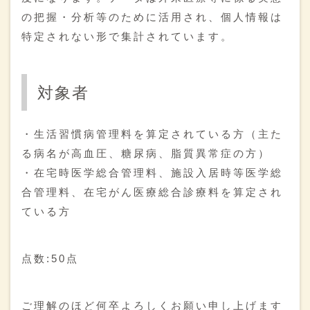
八戸市民病院で地域合同カンファランスに当院から看護師2名
の把握・分析等のために活用され、個人情報は
薬剤師１名合計４名参加させていただき緩和ケアについて、
特定されない形で集計されています。
消化器内科の沖先生や外来・病棟看護師の皆様、訪問看護ST
そらの看護師の皆様、前田CM、地域連携室の田中さんなどと
ご紹介していただいた患者様についてはもちろんがんの二人
主治医制や意思決定支援など、あたたかい意見交換をさせて
対象者
いただきました！緩和ケア認定看護師の越後さんをはじめ皆
様、ありがとうございました！
・生活習慣病管理料を算定されている方（主た
2025.09.01
る病名が高血圧、糖尿病、脂質異常症の方）
９月の目標は”Perspective”視野、視座を高く持ち物事をとら
・在宅時医学総合管理料、施設入居時等医学総
えて仕事します！
合管理料、在宅がん医療総合診療料を算定され
2025.08.01
ている方
今月の新しい目標は”positivery” 明るく前向きにがんばってい
きます！ 外来・在宅ベースアップ評価料（１）について 当
院では厚生労働大臣が定めた医療従事者の人材確保や賃金改
点数:50点
善を図る体制に関し施設基準を満たした診療報酬算定要件に
従い、下記の通りに算定します。 初診時：6点 再診時：2点
ご理解のほど何卒よろしくお願い申し上げます