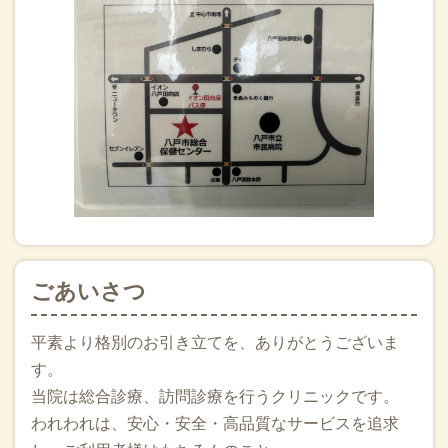
今日はココカラーさん年4回シリーズの3回目の講演会でし
た。どせばいいカードから、高齢者の救急、救急車を呼ぶと
きはからのBLS（一次救命処置）をインタラクティブに行い
ました！かえりは六戸の患者さん宅に診察に行き、かんぶん
で薪ストーブの掃除用ブラシを買って帰りました。アーカイ
ブはこちら。合言葉はおひさま
2025.10.18
市民病院でJPTEC（病院前救護にかかわる病院前外傷プログ
ラム）のインストラクターに参加させていただきました。三
沢や十和田からの参加者の皆さんと楽しく学習できました。
ありがとうございました。
ごあいさつ
2025.10.15
わらゆんさんで小児向けのBLSをレサシベビー、AED、ジョ
ージとめるちゃんと皆さんで行いました。もしもの時動ける
平素より格別のお引き立てを、ありがとうございま
ように、電話のところに住所などをご準備なさっているとの
す。
ことでした。みくりちゃんも元気でよかったです(^▽^)/ 乳幼
当院は総合診療、訪問診療を行うクリニックです。
児から大人までのBLSを教えています。（アメリカ心臓協
会、BLSプロバイダーカードも出せます）お問い合わせはメ
われわれは、安心・安全・高品質なサービスを追求
ールからお願いいたします。