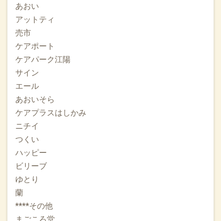
2025.06.30
あおい
本日八戸市公民館において八戸市健康福祉審議会に出席し熊
アットティ
谷市長より委嘱状の交付をうけました。介護医療福祉障害分
売市
野の有識者や専門委員の皆様と市役所の方々とよりよい八戸
ケアポート
市のしくみのために微力ながら頑張ってまいります。どうぞ
よろしくお願いいたします！
ケアパーク江陽
サイン
2025.06.29
エール
COCOCOLORさんで在宅医療の講話をさせていただきまし
あおいそら
た。約20名の参加で八戸だけでなく三沢や階上町からもお越
しでした。ありがとうございます。アーカイブもございます
ケアプラスはしかみ
のでよろしければこちらからご覧ください。合言葉は”おひさ
ニチイ
ま”です
つくい
ハッピー
2025.06.01
ビリーブ
新入職員が入職しました。医療事務、診療アシスタント1名、
非常勤医師1名です。医療事務講座も始まっております。勉強
ゆとり
したい方はぜひご一緒に！6月の標語はreliable/trust-信頼-で
蘭
す。自分も相手も信頼しながらコミュニケーションをとって
****その他
仕事していきます。引き続きオンライン薬剤師も募集してお
まごころ堂
ります。よろしくお願いいたします。