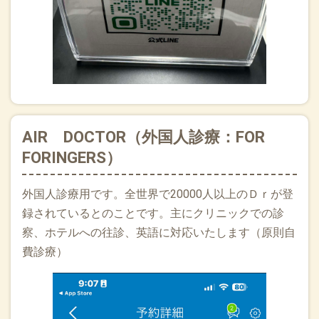
ーディングに使用し日々現場でプロンプトが生まれていると
いった話に目から鱗でした！松本先生西山先生、若田先生あ
りがとうございました！
2026.02.11
今日はAIR DOCTORから予約が入りました。４４歳の男性胃
腸炎のようです。点滴いるかな、、、いつまで八戸にいるの
かな、アレルギーは？今日やってる薬局さんはどちらかな
（イオン薬局さんいつもありがとうございます！）とか準備
AIR DOCTOR（外国人診療：FOR
をしていたらキャンセルになってました。急病診療所に行か
FORINGERS）
れたのかなーきになりながらクリニックにいます
2026.02.02
外国人診療用です。全世界で20000人以上のＤｒが登
2月になりました、2月の標語は”SAFELY-ご安全に-”路面はま
録されているとのことです。主にクリニックでの診
だまだ凍結や雪のため注意が必要です。患者様、職員みな安
察、ホテルへの往診、英語に対応いたします（原則自
全を考えて仕事にあたります。
費診療）
2026.01.30
青森で本人の意向を尊重した意思決定のための相談員研修会
のファシリテータ参加させていただきました。すごい雪の中
30名弱が来られなくなるという状況でしたが新町ビルで熱い