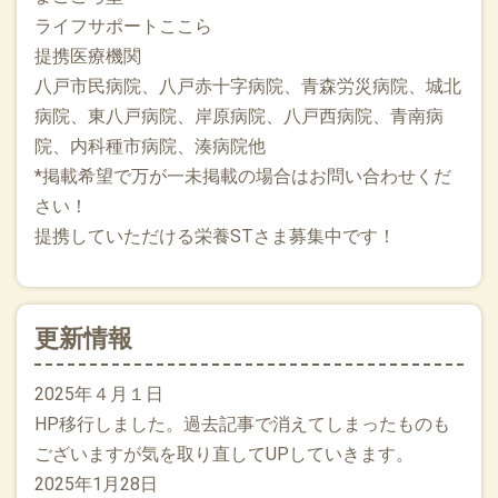
ライフサポートここら
2025.05.07
提携医療機関
連休が明けました。連休中は、GWに退院してしまったが在宅
八戸市民病院、八戸赤十字病院、青森労災病院、城北
医が決まらず不安です、往診してほしいという問い合わせが
病院、東八戸病院、岸原病院、八戸西病院、青南病
あり、往診に行き今の現状をご説明し、今後も訪問診療に行
かせていただくことになりました。在宅での腹水穿刺や痛み
院、内科種市病院、湊病院他
の治療（関節の隙間に打つ！ヒアルロン酸注射(主に膝関
*掲載希望で万が一未掲載の場合はお問い合わせくだ
節）・今すぐ取り去りたいその痛みに！トリガーポイントブ
さい！
ロック注射などにも対応しております。お問い合わせくださ
提携していただける栄養STさま募集中です！
い！
2025.05.01
看護師の常勤１名が入職してくれました！在宅は初めてとの
更新情報
ことなので教えながら自分も再確認!レセプトの勉強も始めて
います。興味のある方はお問い合わせください！
2025年４月１日
2025.03.04
HP移行しました。過去記事で消えてしまったものも
ホームページが新しくなりました。今後はこちらのページを
ございますが気を取り直してUPしていきます。
ご覧ください。
2025年1月28日