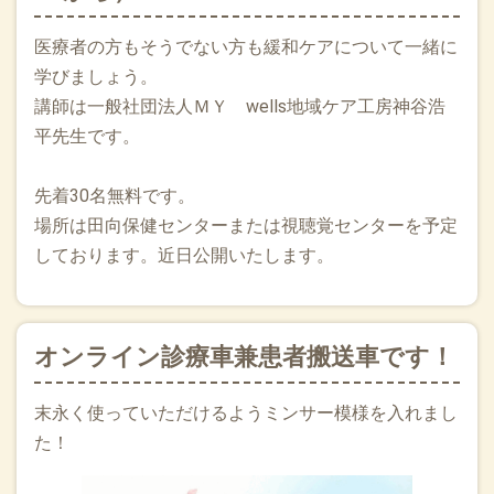
手を。」 当院の訪問診療患者さんへの口腔ケア・嚥下評価
は、貴院への継続的なご紹介につながります。連携により双
医療者の方もそうでない方も緩和ケアについて一緒に
方に診療報酬上のメリットが生まれ、患者さんには質の高い
ケアが届く——三方よしの提携です。まずは一度、情報交換の
学びましょう。
お時間をいただけませんか。
講師は一般社団法人ＭＹ wells地域ケア工房神谷浩
平先生です。
2026.07.01
7月になりました。7月の目標は”FORWORD！”前を向いて前向
先着30名無料です。
きに前進します。鈴木先生が考えてくれました。7/2からは階
上町のオンライン診療も始まります。最初から完璧にはいか
場所は田向保健センターまたは視聴覚センターを予定
ないかもしれませんが、住民の皆さんの声も聴きながら厳し
しております。近日公開いたします。
い冬に向けて改善してよいものにしていきたいです。関係者
の皆様よろしくお願いいたします！
2026.06.04
オンライン診療車兼患者搬送車です！
6月になりました。ASSUMPTION（思い込み）に注意しなが
ら業務に当たります。JPCA2026in京都に参加して参りまし
末永く使っていただけるようミンサー模様を入れまし
た。懐かしいお顔の皆さんにもお会いできたりしてまた八戸
で頑張ろうと思えました。留守を守ってくれたスタッフの皆
た！
さん、臨時のお看取りに行ってくださった葛西先生ありがと
うございました。