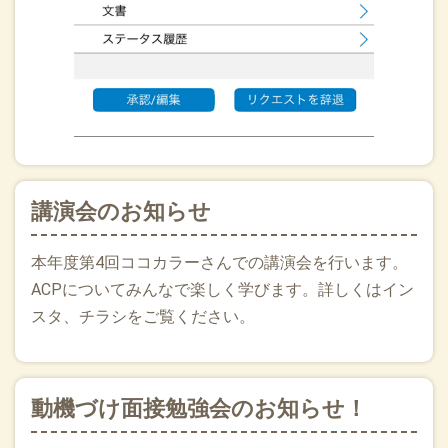
とおちていて真夜中涙目でお片付けしましたが、私を含め当
院、職員、患者様にも大きな被害はなさそうです。みなさま
余震津波に注意してご安全にお過ごしください。薬がない等
で、オンライン診療必要でしたらインスタグラムか公式ライ
ンをお使いください。インフルエンザも増えて決ました。次
のピークが来そうです。昨年に引き続き年賀状のご挨拶は控
えさせていただきます。ご了承ください
2025.12.01
今日から12月、インフルエンザも猛威ですが学級閉鎖、学年
講演会のお知らせ
閉鎖しながら収束するか、、、12月の標語は”(Never
lose)HOPE！”希望を胸に前進します。先生も看護師さんもス
本年度第4回ココカラーさんでの講演会を行います。
タッフも走る師走、体調整えてまいりましょう。来週は雪か
ACPについてみんなで楽しく学びます。詳しくはイン
なーちなみに週末は高崎でNPWTのテスト（合格だそうで
す！）そのあと鹿児島出張で山川（指宿）に行かせてもらい
スタ、チラシをご覧ください。
ました。地域に還元できるよう頑張ります。
2025.11.26
当院も小児から高齢者までオンライン診療を行っておりま
動機づけ面接勉強会のお知らせ！
す。公式LINE、インスタグラム、必要な時お使いください。
薬局さんにもバナーおかせていただいたりしております。必