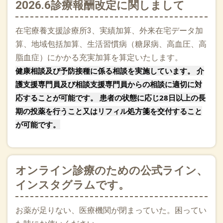
くりお返事いたしますのでお待ちください。
2026.6診療報酬改定に関しまして
2026.04.01
在宅療養支援診療所3、実績加算、外来在宅データ加
今日から新年度！４月です。救急救命士１名が入職しまし
算、地域包括加算、生活習慣病（糖尿病、高血圧、高
た！八戸では市民病院と赤十字病院にも民間救命士がいらっ
しゃいますが東京では在宅でも活躍しているようです。当院
脂血症）にかかる充実加算を算定いたします。
の仲間としてよろしくお願いいたします！また、かねてより
健康相談及び予防接種に係る相談を実施しています。 介
作成していたオンライン診療車兼患者搬送車が完成しまし
護支援専門員及び相談支援専門員からの相談に適切に対
た。まずは階上町から参ります！よろしくお願いいたしま
応することが可能です。 患者の状態に応じ28日以上の長
す。今月はBELILEF（信念）をもって仕事にあたります！
期の投薬を行うこと又はリフィル処方箋を交付すること
2026.03.01
が可能です。
３月の標語はcommunication！忙しい３月だからこそコミュ
ニケーションをとって円滑に業務を遂行します！
2026.02.18
オンライン診療のための公式ライン、
今日から3日連続で診察に出ます。朝からオンライン診療しあ
インスタグラムです。
りがたいことに午前中は救命士さんと回りました。在宅診療
での民間救命士のタスクについてディスカッションできまし
た。4月から来てくださるとありがたいです！さらに午前中は
お薬が足りない、医療機関が閉まっていた。困ってい
沖縄で11月にあった尚巴志マラソンの振り返りの会議、昼に