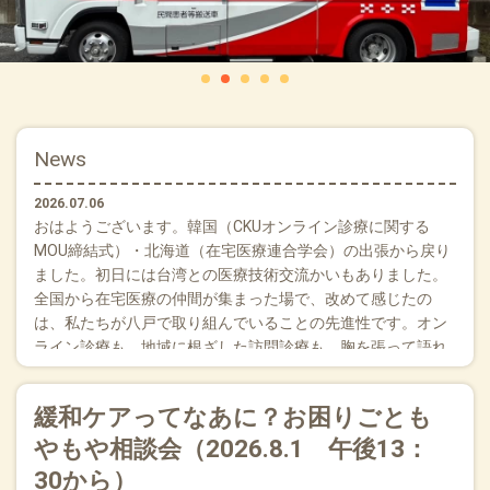
News
2026.07.06
おはようございます。韓国（CKUオンライン診療に関する
MOU締結式）・北海道（在宅医療連合学会）の出張から戻り
ました。初日には台湾との医療技術交流かいもありました。
全国から在宅医療の仲間が集まった場で、改めて感じたの
は、私たちが八戸で取り組んでいることの先進性です。オン
ライン診療も、地域に根ざした訪問診療も、胸を張って語れ
る実践です。それはすべて現場を支える職員や多職種の皆さ
んの力。演題の20％はAI関連だったように思います。もっと
緩和ケアってなあに？お困りごとも
患者様に時間が使えるよう法人として業務改善して職員と楽
しく楽に仕事ができるように頑張ります。 ●歯科の先生へ
やもや相談会（2026.8.1 午後13：
「先生の患者さんに医科の目を、私たちの患者さんに歯科の
30から）