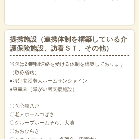
2025.07.18
*（締切りました。たくさんのご応募ありがとうございまし
た） はじめての動機づけ面接勉強会を行います。 講師は
MINTトレーナーで労働衛生コンサルタントの清水隆裕先生で
す。 8/1（金）14：00-17：00 八戸市保健センター3階会議室
（八戸市田向3-6-1） 参加は無料。締切は7/28（月曜日） ご
提携施設（連携体制を構築している介
興味のある人は是非！お申し込みください！
護保険施設、訪看ＳＴ、その他）
2025.07.18
領収証明書発行8/1より有料（税込み110円）となります！領
当院は24時間連絡を受ける体制を構築しております
収証はなくさないようお願いいたします！
（敬称省略）
●特別養護老人ホームサンシャイン
2025.07.17
●東幸園（障がい者支援施設）
本日は医療事務業務（レセプト・オペレーション等）人材育
成指導のコンサルタントの平井久美先生に来八いただき、当
院のスタッフ教育、コンサルテーションをご指導いただきま
〇医心館八戸
す。レセプトの学習も4月から開始しています。八戸の美味し
〇老人ホームつばさ
いものも召し上がっていただきます！一緒に在宅レセプトを
〇グループホームそら、大地
学びたい方のご連絡もお待ちしております！
〇おおひらき
2025.07.08