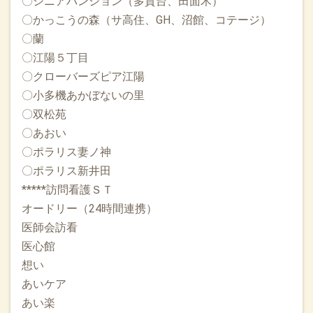
〇シニアパンション（多賀台、田面木）
7/7.8と広島にある”ほーむけあクリニック”に見学に行ってま
〇かっこうの森（サ高住、GH、沼館、コテージ）
いりました。4階建ての白い清潔感あるビルに内科小児科皮膚
〇蘭
科美容皮膚科、もちろん在宅診療もさらに入院12床も！（有
〇江陽５丁目
床診療所）院長の横林賢一先生は家庭医であり外来も在宅診
療もレスパイト入院もさらに社会的処方やJAROカフェの経営
〇クローバーズピア江陽
もされている懐の広い先生でした！いつの間にか笑顔、いつ
〇小多機あかぼないの里
のまにか健康というコンセプトも素敵！私も行動経済学を勉
〇双松苑
強開始しました！また在宅医療連合学会の専門医を取得しよ
〇あおい
うと思います！
〇ポラリス妻ノ神
2025.07.07
〇ポラリス新井田
本日より2週間ベトナムから千葉大先生が来八（帰八）されま
*****訪問看護ＳＴ
した！人間的にも医師としても尊敬する千葉大先生。7/7-21
オードリー（24時間連携）
の診察は原則千葉先生がご担当されます。どうぞよろしくお
医師会訪看
願いいたします。
医心館
2025.07.01
想い
今月の新しい目標は”adaptable” 臨機応変にがんばっていきま
あいケア
す！
あい楽