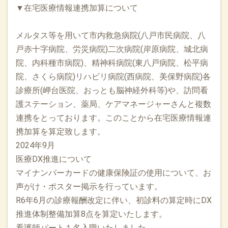
▼在宅医療情報連携加算について
メルタス等を用いて市内救急病院(八戸市民病院、八
戸赤十字病院、労災病院)二次病院(岸原病院、城北病
院、内科種市病院)、精神科病院(東八戸病院、松平病
院、さくら病院)リハビリ病院(西病院、美保野病院)各
診療所(岬台医院、おっとも脳神経外科等)や、訪問看
護ステーション、薬局、ケアマネージャーさんと複数
連携をとっております。このことから在宅医療情報連
携加算を算定致します。
2024年9月
医療DX推進について
マイナンバーカードの健康保険証の使用について、お
声がけ・ポスター掲示を行っています。
R6年6月の診療報酬改定に伴い、初診料の算定時にDX
推進体制整備加算8点を算定いたします。
看護師パート１名入職いたしました。