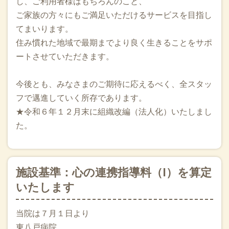
し、ご利用者様はもちろんのこと、
ご家族の方々にもご満足いただけるサービスを目指し
2025.10.05
てまいります。
PEACE研修会からの本日は青森県立中央病院で”緩和ケア連絡
調整委員フォローアップ研修”に青森全県からのメンバーと当
住み慣れた地域で最期までより良く生きることをサポ
院千葉薬剤師と参加させていただきました。十和田市立中央
ートさせていただきます。
病院のみなさんと八戸市民のみなさんと同じチームです。自
己決定支援のパンフレット作りを視野に毎月ミーティングを
今後とも、みなさまのご期待に応えるべく、全スタッ
行うことになりました。3年で地域の底上げに寄与します！
フで邁進していく所存であります。
2025.10.04
★令和６年１２月末に組織改編（法人化）いたしまし
市民病院で緩和ケア学会のPEACE（緩和ケア継続プロジェク
た。
ト）に講師として参加させていただき、”療養場所の選択と地
域連携”の部分のお話をさせていただきました。沖縄以来の緩
和ケア研修で私もすごく勉強になりましたし翌日の緩和ケア
連絡調整員のメンバーのスタッフの皆様とも打ち合わせでき
施設基準：心の連携指導料（Ⅰ）を算定
うれしく充実した日でした。終わり次第新青森に移動です。
いたします
15期上の大先輩”佐藤温先生”にも初めてお会いでき大感激で
した！
当院は７月１日より
2025.10.01
東八戸病院