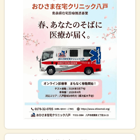
2026.05.07
GW、ほぼ毎日仕事でした。発熱外来、お看取り、膀胱瘻が抜
けた！で定期訪問診察以外に臨時もありました。五戸で力尽
きてさくら旅館さんにお世話になりました。きれいなお部屋
で大浴場もありおいしい朝食もいただき、心と身体を養って
いただきました。ありがとうございました(^▽^)/
2026.05.01
怒涛のほぼワンオペ4月を終え、5月になりました。神経内科
の鈴木先生を3か月お迎えして新たなステージに入ります！5
月の目標は”Faithful”職員一同、誠実に真心で仕事を頑張りま
す。
2026.04.20
本日起こりました三陸沖地震、八戸は震度５強でしたがクリ
ニック、スタッフ、患者様には大きな被害はないようです。
避難した方もおられるのでまずは状況把握と私たちにできる
ことからつとめてまいります。私どもを案じて遠方からメッ
セージを頂いた皆様、お心遣いありがとうございます。ゆっ