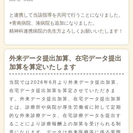
10月になりました。目標は”let it go!”あるがままを見据えて支
えていきます。
と連携して当該指導を共同で行うことになりました。
2025.09.06
※青南病院、湊病院も追加になりました。
今日は朝定期の訪問診療以外に腹水をどうしても抜いてほし
精神科連携病院の先生方よろしくお願いいたします！
いとおっしゃる患者様がいて往診しました。その間に心不全
の方が救急搬送となってしまい、終わり次第紹介状を作成し
て市民病院に、、、先生とご家族とお話しして在宅に帰り緩
和ケアをおこなっていくことになりました。 14時からはライ
外来データ提出加算、在宅データ提出
フサポートここらの谷内さまとお会いして在宅の話をしまし
加算を算定いたします
た。八戸の在宅の仲間にまたお会いできてうれしい時間にな
りました！自費のリハビリや福祉用具の事業をされていま
す。
当院では2026年6月より外来データ提出加算、
在宅データ提出加算を算定させていただきま
2025.09.05
す。外来データ提出加算、在宅データ提出加算
本日は14時からホクトウ株式会社さまの展示会に行き、北良
株式会社さまの窓システムを使って社長の笠井健様にお話し
とは、診療所や病院が厚生労働省に対して定期
を聞く機会を頂きました！災害支援車両も見学させていただ
的な外来診療データ、在宅診療データを提出す
きました。遠隔操作試乗会もあるようです！ご紹介いただい
ることにより診療報酬上の加算を受けられる制
た八戸工業大学浅川先生、ホクトウ株式会社川村社長、佐々
度になります。データは外来医療等に係る実態
木様、鈴木様ありがとうございました！さらに16：30からは