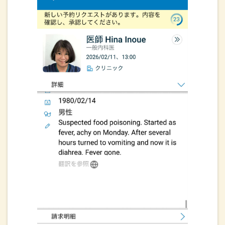
グループワークが行われ最後には皆さんACPの切り出し方を
身に着けておられました。帰りには熱々の東八甲田温泉によ
って帰ってきました。
2026.01.06
比較的ゆっくりしたお正月でした。インフルエンザのBが10
名ばかり出ている施設があります。みなさん手洗いうがい、
栄養取っていきましょう！ICLSインストラクターとして市民
病院コースに参加させていただきました！
2026.01.01
あけましておめでとうございます。旧年じゅうは大変お世話
になりありがとうございました。今月の目標は”Lean
in！”（困難に打ち勝って進む）昨年からいろんな困難、スタ
ッフの入退職、いろんなことがありましたが顔を上げて前を
見て進んでいきます！よろしくお願いいたします。 *お年賀
状を頂いた皆さんありがとうございました。
2025.12.09
真夜中に大きい地震がありましたね。院長室の書類はバサッ